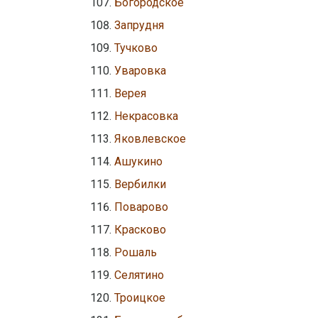
Богородское
Запрудня
Тучково
Уваровка
Верея
Некрасовка
Яковлевское
Ашукино
Вербилки
Поварово
Красково
Рошаль
Селятино
Троицкое