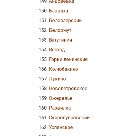
Андреевка
Барвиха
Белоозерский
Белоомут
Ватутинки
Восход
Горки ленинские
Колюбакино
Лукино
Новопетровское
Ожерелье
Развилка
Скоропусковский
Успенское