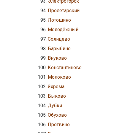
Электрогорск
Пролетарский
Лотошино
Молодёжный
Солнцево
Барыбино
Внуково
Константиново
Молоково
Яхрома
Быково
Дубки
Обухово
Протвино